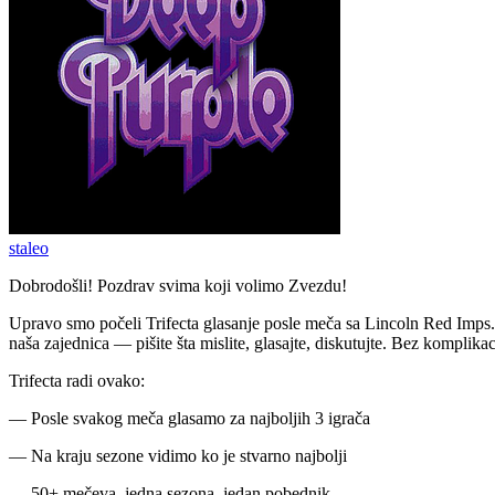
staleo
Dobrodošli! Pozdrav svima koji volimo Zvezdu!
Upravo smo počeli Trifecta glasanje posle meča sa Lincoln Red Imps. 
naša zajednica — pišite šta mislite, glasajte, diskutujte. Bez komplik
Trifecta radi ovako:
— Posle svakog meča glasamo za najboljih 3 igrača
— Na kraju sezone vidimo ko je stvarno najbolji
— 50+ mečeva, jedna sezona, jedan pobednik