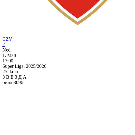
CZV
2
Ned
1. Mart
17:00
Super Liga, 2025/2026
25. kolo
З
В
Е
З
Д
А
билд 3096