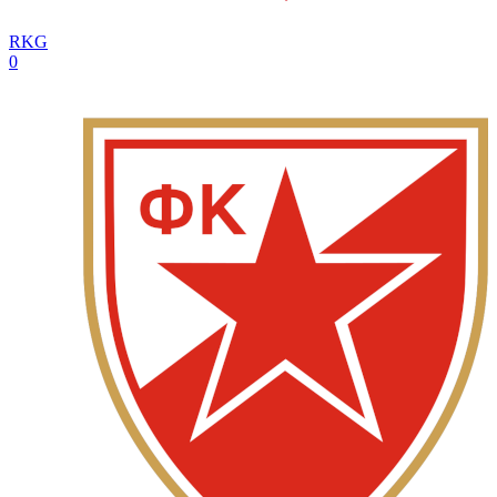
RKG
0