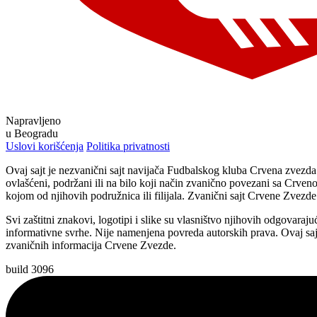
Napravljeno
u Beogradu
Uslovi korišćenja
Politika privatnosti
Ovaj sajt je nezvanični sajt navijača Fudbalskog kluba Crvena zvezd
ovlašćeni, podržani ili na bilo koji način zvanično povezani sa Crven
kojom od njihovih podružnica ili filijala. Zvanični sajt Crvene Zvez
Svi zaštitni znakovi, logotipi i slike su vlasništvo njihovih odgovaraju
informativne svrhe. Nije namenjena povreda autorskih prava. Ovaj sajt
zvaničnih informacija Crvene Zvezde.
build 3096