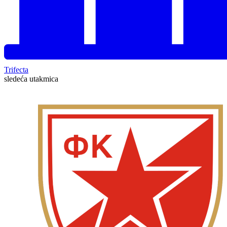
Trifecta
sledeća utakmica