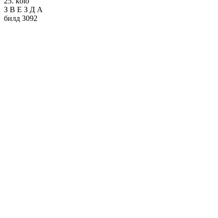
25. kolo
З
В
Е
З
Д
А
билд 3092