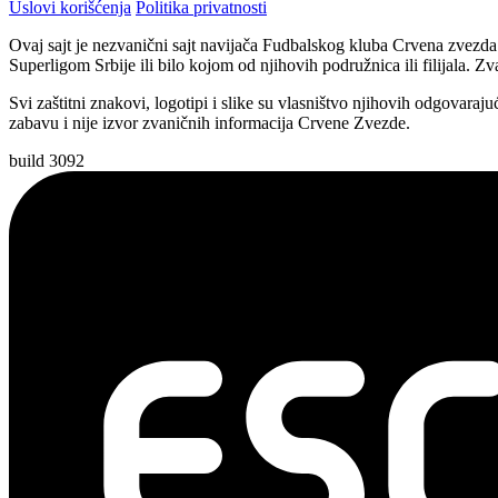
Uslovi korišćenja
Politika privatnosti
Ovaj sajt je nezvanični sajt navijača Fudbalskog kluba Crvena zvezda
Superligom Srbije ili bilo kojom od njihovih podružnica ili filijala.
Svi zaštitni znakovi, logotipi i slike su vlasništvo njihovih odgovara
zabavu i nije izvor zvaničnih informacija Crvene Zvezde.
build 3092