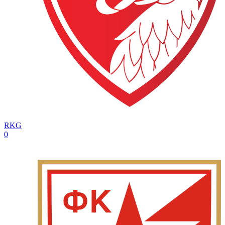
RKG
0