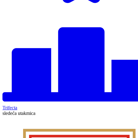
Trifecta
sledeća utakmica