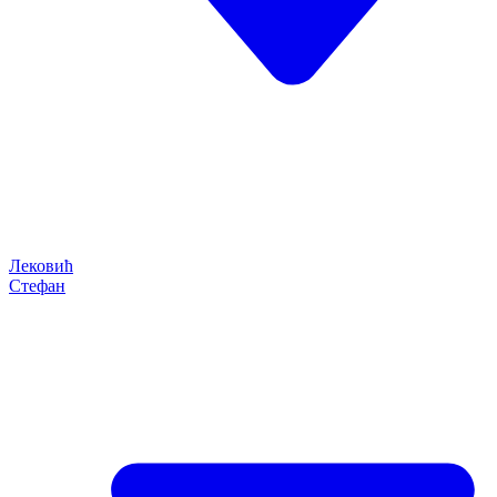
Лековић
Стефан