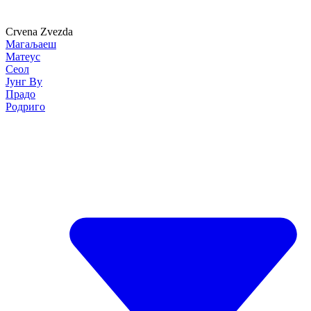
Crvena Zvezda
Магаљаеш
Матеус
Сеол
Јунг Ву
Прадо
Родриго