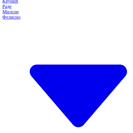
Крунић
Раде
Милсон
Фелисио