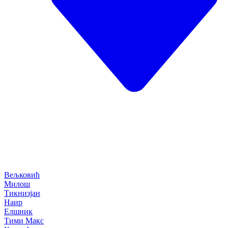
Вељковић
Милош
Тикнизјан
Наир
Елшник
Тими Макс