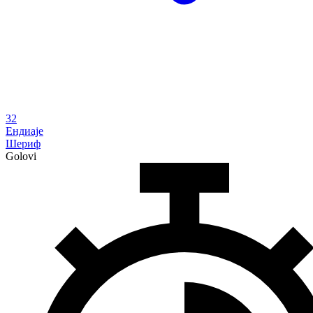
32
Ендиаје
Шериф
Golovi