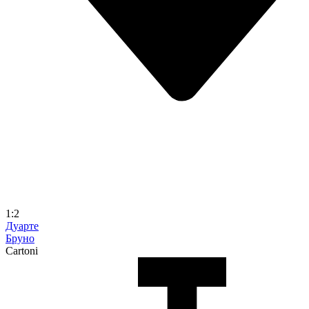
1:2
Дуарте
Бруно
Cartoni