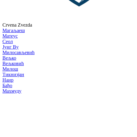
Crvena Zvezda
Магаљаеш
Матеус
Сеол
Јунг Ву
Милосављевић
Вељко
Вељковић
Милош
Тикнизјан
Наир
Бађо
Махмуду