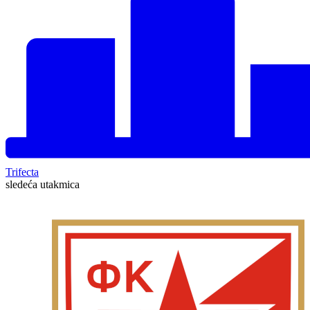
Trifecta
sledeća utakmica