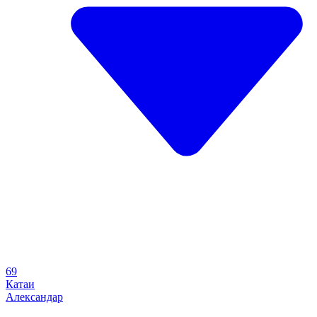
69
Катаи
Александар