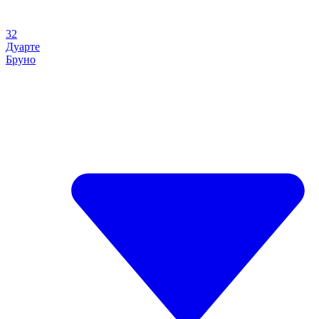
32
Дуарте
Бруно