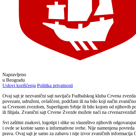
Napravljeno
u Beogradu
Uslovi korišćenja
Politika privatnosti
Ovaj sajt je nezvanični sajt navijača Fudbalskog kluba Crvena zvezd
povezani, udruženi, ovlašćeni, podržani ili na bilo koji način zvaničn
sa Crvenom zvezdom, Superligom Srbije ili bilo kojom od njihovih p
ili filijala. Zvanični sajt Crvene Zvezde možete naći na crvenazvezda
Svi zaštitni znakovi, logotipi i slike su vlasništvo njihovih odgovaraju
i ovde se koriste samo u informativne svrhe. Nije namenjena povreda 
prava. Ovaj sajt je samo za zabavu i nije izvor zvaničnih informacija