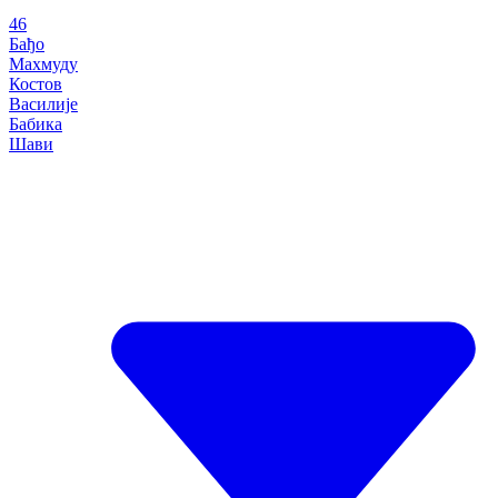
46
Бађо
Махмуду
Костов
Василије
Бабика
Шави