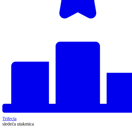
Trifecta
sledeća utakmica