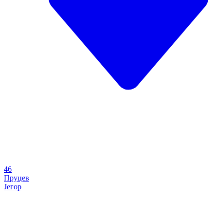
46
Пруцев
Јегор