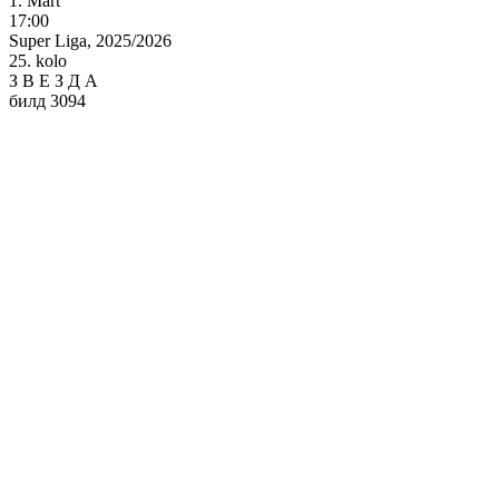
1. Mart
17:00
Super Liga, 2025/2026
25. kolo
З
В
Е
З
Д
А
билд 3094