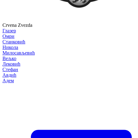
Crvena Zvezda
Глазер
Омри
Станковић
Никола
Милосављевић
Вељко
Лековић
Стефан
Авдић
Адем