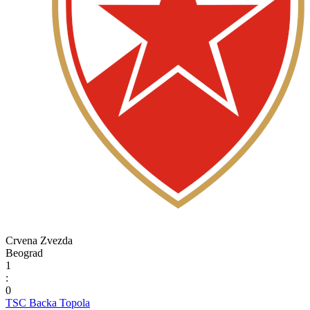
Crvena Zvezda
Beograd
1
:
0
TSC Backa Topola