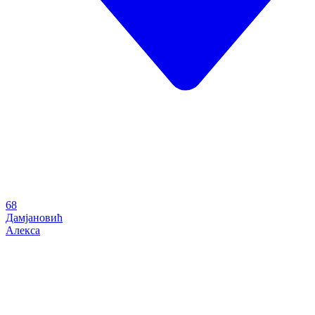
68
Дамјановић
Алекса