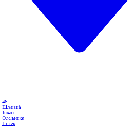
46
Шљивић
Јован
Олањинка
Питер