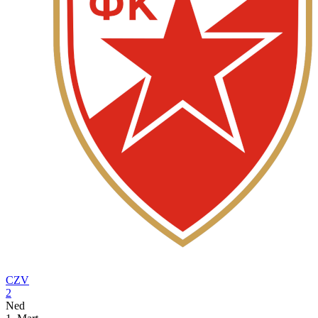
CZV
2
Ned