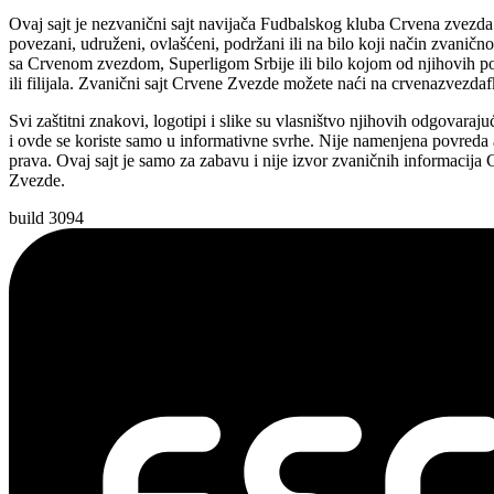
Ovaj sajt je nezvanični sajt navijača Fudbalskog kluba Crvena zvezd
povezani, udruženi, ovlašćeni, podržani ili na bilo koji način zvaničn
sa Crvenom zvezdom, Superligom Srbije ili bilo kojom od njihovih p
ili filijala. Zvanični sajt Crvene Zvezde možete naći na crvenazvezda
Svi zaštitni znakovi, logotipi i slike su vlasništvo njihovih odgovaraju
i ovde se koriste samo u informativne svrhe. Nije namenjena povreda 
prava. Ovaj sajt je samo za zabavu i nije izvor zvaničnih informacija
Zvezde.
build 3094