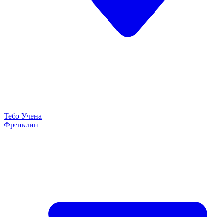
Тебо Учена
Френклин