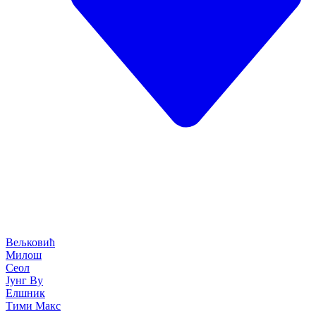
Вељковић
Милош
Сеол
Јунг Ву
Елшник
Тими Макс