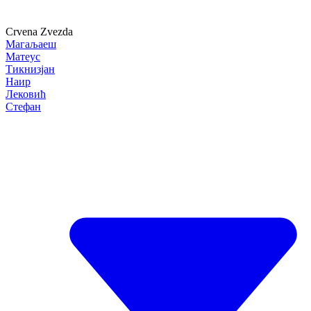
Crvena Zvezda
Магаљаеш
Матеус
Тикнизјан
Наир
Лековић
Стефан