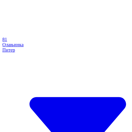
81
Олањинка
Питер