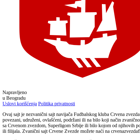
Napravljeno
u Beogradu
Uslovi korišćenja
Politika privatnosti
Ovaj sajt je nezvanični sajt navijača Fudbalskog kluba Crvena zvezd
povezani, udruženi, ovlašćeni, podržani ili na bilo koji način zvaničn
sa Crvenom zvezdom, Superligom Srbije ili bilo kojom od njihovih p
ili filijala. Zvanični sajt Crvene Zvezde možete naći na crvenazvezda