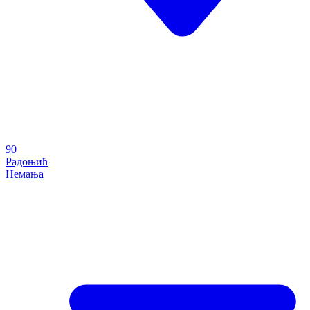
90
Радоњић
Немања