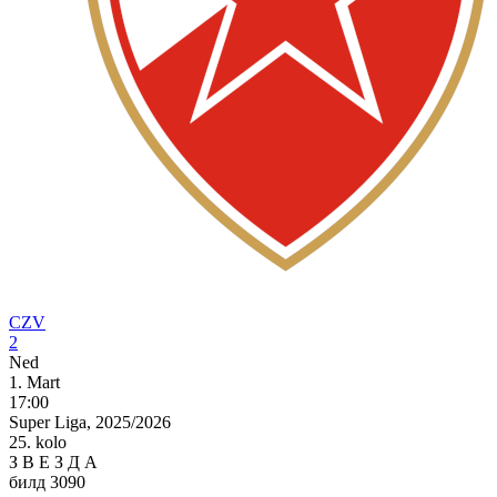
CZV
2
Ned
1. Mart
17:00
Super Liga, 2025/2026
25. kolo
З
В
Е
З
Д
А
билд 3090