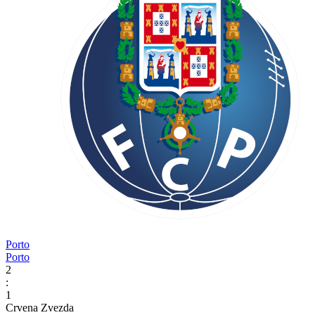
Porto
Porto
2
:
1
Crvena Zvezda