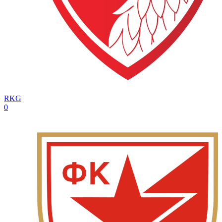
RKG
0