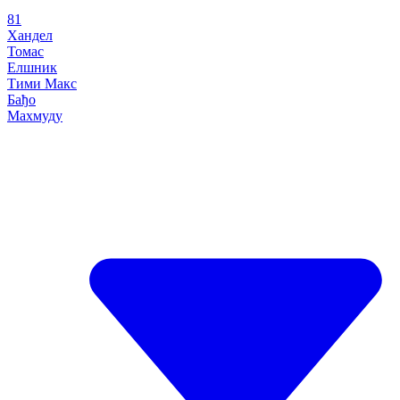
81
Хандел
Томас
Елшник
Тими Макс
Бађо
Махмуду