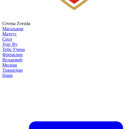
Crvena Zvezda
Магаљаеш
Матеус
Сеол
Јунг Ву
Тебо Учена
Френклин
Вељковић
Милош
Тикнизјан
Наир