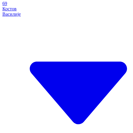
69
Костов
Василије