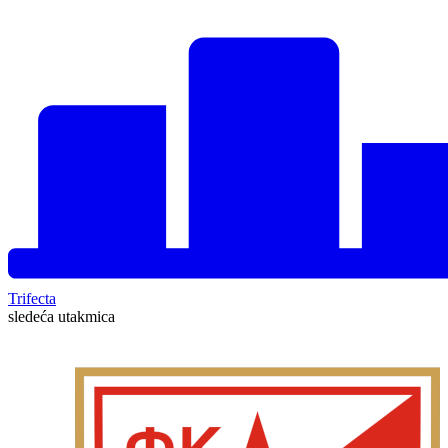
Trifecta
sledeća utakmica