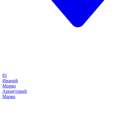
81
Иванић
Мирко
Арнаутовић
Марко