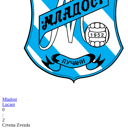
Mladost
Lucani
0
:
2
Crvena Zvezda