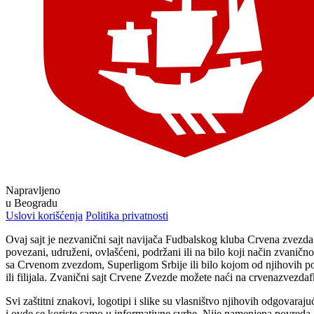
Napravljeno
u Beogradu
Uslovi korišćenja
Politika privatnosti
Ovaj sajt je nezvanični sajt navijača Fudbalskog kluba Crvena zvezd
povezani, udruženi, ovlašćeni, podržani ili na bilo koji način zvaničn
sa Crvenom zvezdom, Superligom Srbije ili bilo kojom od njihovih p
ili filijala. Zvanični sajt Crvene Zvezde možete naći na crvenazvezda
Svi zaštitni znakovi, logotipi i slike su vlasništvo njihovih odgovaraju
i ovde se koriste samo u informativne svrhe. Nije namenjena povreda 