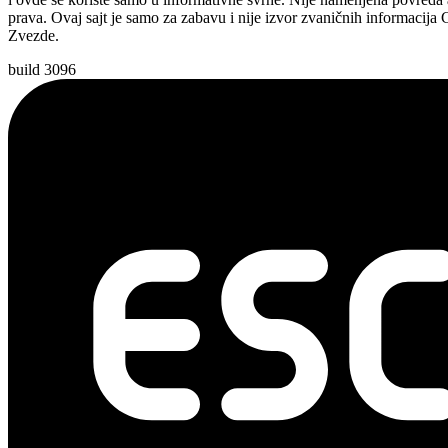
prava. Ovaj sajt je samo za zabavu i nije izvor zvaničnih informacija
Zvezde.
build 3096