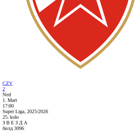
CZV
2
Ned
1. Mart
17:00
Super Liga, 2025/2026
25. kolo
З
В
Е
З
Д
А
билд 3096