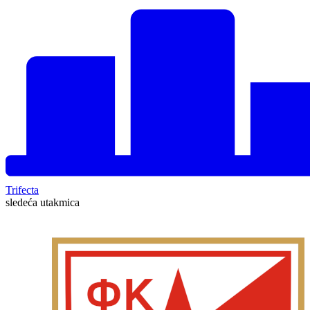
Trifecta
sledeća utakmica