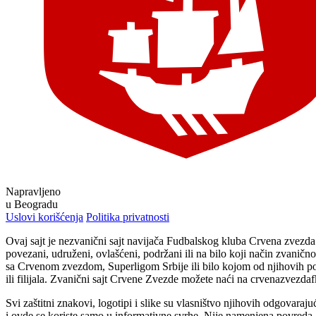
Napravljeno
u Beogradu
Uslovi korišćenja
Politika privatnosti
Ovaj sajt je nezvanični sajt navijača Fudbalskog kluba Crvena zvezd
povezani, udruženi, ovlašćeni, podržani ili na bilo koji način zvaničn
sa Crvenom zvezdom, Superligom Srbije ili bilo kojom od njihovih p
ili filijala. Zvanični sajt Crvene Zvezde možete naći na crvenazvezda
Svi zaštitni znakovi, logotipi i slike su vlasništvo njihovih odgovaraju
i ovde se koriste samo u informativne svrhe. Nije namenjena povreda 