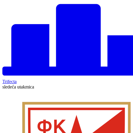
Trifecta
sledeća utakmica