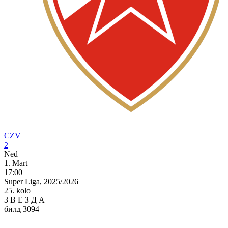
CZV
2
Ned
1. Mart
17:00
Super Liga, 2025/2026
25. kolo
З
В
Е
З
Д
А
билд 3094