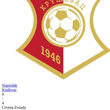
Napredak
Kruševac
0
:
4
Crvena Zvezda