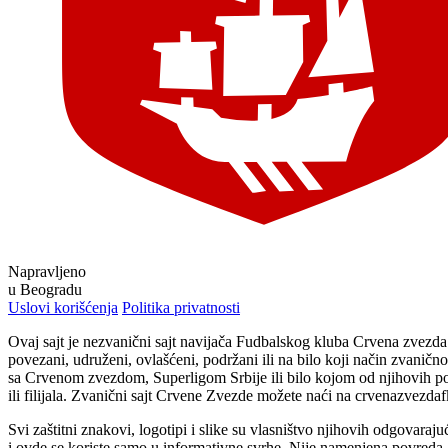
Napravljeno
u Beogradu
Uslovi korišćenja
Politika privatnosti
Ovaj sajt je nezvanični sajt navijača Fudbalskog kluba Crvena zvezd
povezani, udruženi, ovlašćeni, podržani ili na bilo koji način zvaničn
sa Crvenom zvezdom, Superligom Srbije ili bilo kojom od njihovih p
ili filijala. Zvanični sajt Crvene Zvezde možete naći na crvenazvezda
Svi zaštitni znakovi, logotipi i slike su vlasništvo njihovih odgovaraju
i ovde se koriste samo u informativne svrhe. Nije namenjena povreda 