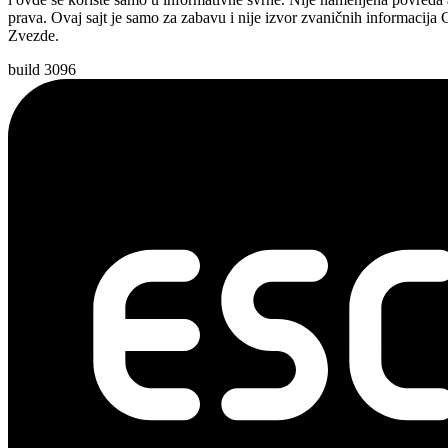
prava. Ovaj sajt je samo za zabavu i nije izvor zvaničnih informacija
Zvezde.
build 3096