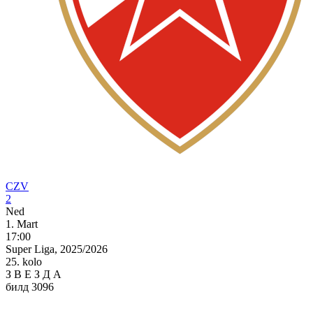
CZV
2
Ned
1. Mart
17:00
Super Liga, 2025/2026
25. kolo
З
В
Е
З
Д
А
билд 3096