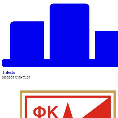
Trifecta
sledeća utakmica