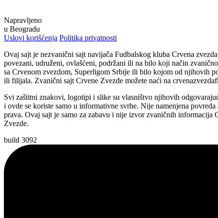
Napravljeno
u Beogradu
Uslovi korišćenja
Politika privatnosti
Ovaj sajt je nezvanični sajt navijača Fudbalskog kluba Crvena zvezd
povezani, udruženi, ovlašćeni, podržani ili na bilo koji način zvaničn
sa Crvenom zvezdom, Superligom Srbije ili bilo kojom od njihovih p
ili filijala. Zvanični sajt Crvene Zvezde možete naći na crvenazvezda
Svi zaštitni znakovi, logotipi i slike su vlasništvo njihovih odgovaraju
i ovde se koriste samo u informativne svrhe. Nije namenjena povreda 
prava. Ovaj sajt je samo za zabavu i nije izvor zvaničnih informacija
Zvezde.
build 3092