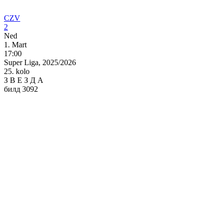
CZV
2
Ned
1. Mart
17:00
Super Liga, 2025/2026
25. kolo
З
В
Е
З
Д
А
билд 3092