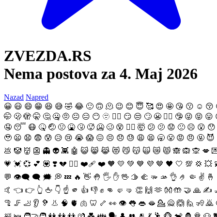
ZVEZDA.RS
Nema postova za 4. Maj 2026
Nazad
Napred
😀
😃
😄
😁
😆
😅
🤣
😂
🙂
🙃
🫠
😉
😊
😇
🥰
😍
🤩
😘
😗
☺️
😚
🤭
🫢
🫣
🤫
🤔
🤐
🤨
😐
😑
😶
🫥
😶‍🌫️
😏
😒
🙄
😬
😮‍💨
🤥
😜
😝
😛
🤤
😴
😷
🤒
🤕
🤢
🤮
🤧
🥵
🥶
🥴
😵
😵‍💫
🤯
😕
🫤
😟
🙁
☹️
😮
😯
🥹
😦
😧
😨
😰
😥
😢
😭
😱
😖
😣
😞
😓
😩
😫
🥱
😤
😡
😠
🤬
😈
💩
🤡
👹
👺
👻
👽
👾
🤖
😺
😸
😹
😻
😼
😽
🙀
😿
😾
🙈
🙉
🙊
💋

💗
💓
💞
💕
💟
❣️
💔
❤️‍🔥
❤️‍🩹
❤️
🧡
💛
💚
💙
💜
🤎
🖤
🤍
💯
💢
💥
💬
👁️‍🗨️
🗨️
🗯️
💭
💤
🔥
👋
🤚
🖐️
✋
🖖
🫱
🫲
🫳
🫴
👌
🤌
🤏
✌️
🤞
🤙
👈
👉
👆
🖕
👇
☝️
🫵
👍
👎
✊
👊
🤛
🤜
👏
🙌
🫶
👐
🤲
🤝
🙏
✍️
🦿
🦵
🦶
👂
🦻
👃
🧠
🫀
🫁
🦷
🦴
👀
👁️
👅
👄
🫦
💁
🙅
🙆
🙋
🧏
🙇
🛀
🛌
🧑‍🤝‍🧑
👭
👫
👬
💏
💑
👪
🗣️
👤
👥
🫂
💃
🕺
🐵
🐒
🦍
🦧
🐶
