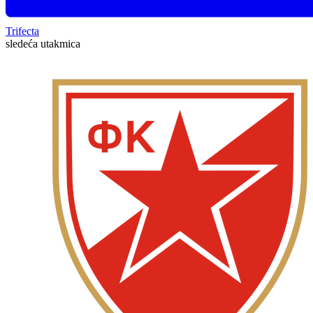
Trifecta
sledeća utakmica