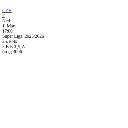
CZV
2
Ned
1. Mart
17:00
Super Liga, 2025/2026
25. kolo
З
В
Е
З
Д
А
билд 3096