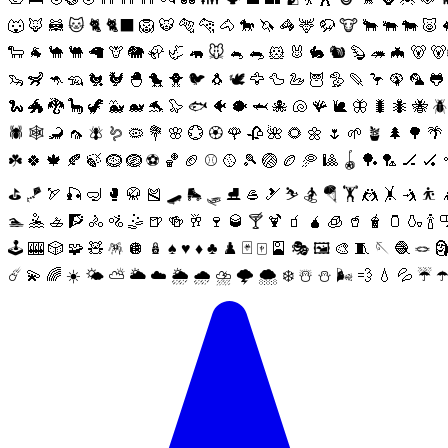
🐺
🦊
🦝
🐱
🐈
🐈‍⬛
🦁
🐯
🐅
🐆
🐴
🐎
🦄
🦓
🦌
🦬
🐮
🐂
🐃
🐄
🐷
🐑
🐐
🐪
🐫
🦙
🦒
🐘
🦣
🦏
🦛
🐭
🐁
🐀
🐹
🐰
🐇
🐿️
🦫
🦔
🦇
🐻
🐻‍
🦦
🦨
🦘
🦡
🐔
🐓
🐣
🐤
🐥
🐦
🐧
🕊️
🦅
🦆
🦢
🦉
🦤
🪶
🦩
🦚
🦜
🐸
🐍
🐲
🐉
🦕
🦖
🐳
🐋
🐬
🦭
🐟
🐠
🐡
🦈
🐙
🐚
🪸
🐌
🦋
🐛
🐜
🐝
🪲
🕷️
🕸️
🦂
🦟
🪰
🪱
🦠
💐
🌸
💮
🏵️
🌹
🥀
🌺
🌻
🌼
🌷
🌱
🪴
🌲
🌳
🌴
☘️
🍀
🍁
🍂
🍃
🪹
🪺
⚽
🏀
🏈
⚾
🥎
🎾
🏐
🏉
🥏
🎱
🪀
🏓
🏸
🏒
🏑
⛳
🪁
🏹
🎣
🤿
🥊
🥋
🎽
🛹
🛼
🛷
⛸️
🥌
🎿
⛷️
🏂
🪂
🏋️
🤼
🤸
🤺
⛹️

🏊
🤽
🚣
🧗
🚴
🚵
🤹
🍺
🍻
🥂
🍷
🥃
🍸
🍹
🧃
🧉
🧊
🥤
🧋
🫙
🍶
🍾

🕹️
🎰
🎲
🧩
🧸
🪅
🪩
🪆
♠️
♥️
♦️
♣️
♟️
🃏
🀄
🎴
🎭
🖼️
🎨
🧵
🪡
🧶
🪢

☄️
💫
🌈
☀️
🌤️
⛅
🌥️
☁️
🌦️
🌧️
⛈️
🌩️
🌨️
❄️
☃️
⛄
🌬️
💨
💧
💦
☔
☂