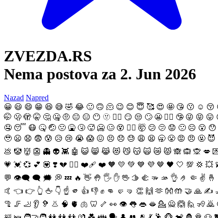
ZVEZDA.RS
Nema postova za 2. Jun 2026
Nazad
Napred
😀
😃
😄
😁
😆
😅
🤣
😂
🙂
🙃
🫠
😉
😊
😇
🥰
😍
🤩
😘
😗
☺️
😚
🤭
🫢
🫣
🤫
🤔
🤐
🤨
😐
😑
😶
🫥
😶‍🌫️
😏
😒
🙄
😬
😮‍💨
🤥
😜
😝
😛
🤤
😴
😷
🤒
🤕
🤢
🤮
🤧
🥵
🥶
🥴
😵
😵‍💫
🤯
😕
🫤
😟
🙁
☹️
😮
😯
🥹
😦
😧
😨
😰
😥
😢
😭
😱
😖
😣
😞
😓
😩
😫
🥱
😤
😡
😠
🤬
😈
💩
🤡
👹
👺
👻
👽
👾
🤖
😺
😸
😹
😻
😼
😽
🙀
😿
😾
🙈
🙉
🙊
💋

💗
💓
💞
💕
💟
❣️
💔
❤️‍🔥
❤️‍🩹
❤️
🧡
💛
💚
💙
💜
🤎
🖤
🤍
💯
💢
💥
💬
👁️‍🗨️
🗨️
🗯️
💭
💤
🔥
👋
🤚
🖐️
✋
🖖
🫱
🫲
🫳
🫴
👌
🤌
🤏
✌️
🤞
🤙
👈
👉
👆
🖕
👇
☝️
🫵
👍
👎
✊
👊
🤛
🤜
👏
🙌
🫶
👐
🤲
🤝
🙏
✍️
🦿
🦵
🦶
👂
🦻
👃
🧠
🫀
🫁
🦷
🦴
👀
👁️
👅
👄
🫦
💁
🙅
🙆
🙋
🧏
🙇
🛀
🛌
🧑‍🤝‍🧑
👭
👫
👬
💏
💑
👪
🗣️
👤
👥
🫂
💃
🕺
🐵
🐒
🦍
🦧
🐶
