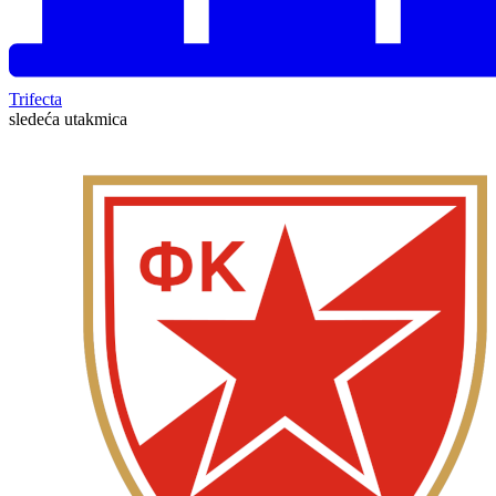
Trifecta
sledeća utakmica