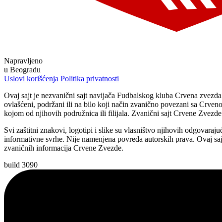
Napravljeno
u Beogradu
Uslovi korišćenja
Politika privatnosti
Ovaj sajt je nezvanični sajt navijača Fudbalskog kluba Crvena zvezd
ovlašćeni, podržani ili na bilo koji način zvanično povezani sa Crven
kojom od njihovih podružnica ili filijala. Zvanični sajt Crvene Zvez
Svi zaštitni znakovi, logotipi i slike su vlasništvo njihovih odgovaraju
informativne svrhe. Nije namenjena povreda autorskih prava. Ovaj sajt
zvaničnih informacija Crvene Zvezde.
build 3090