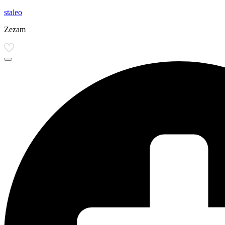
staleo
Zezam