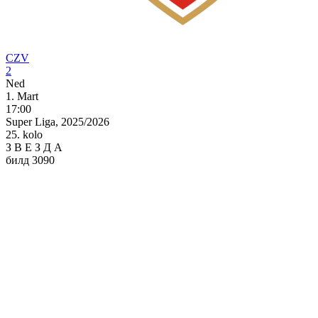
CZV
2
Ned
1. Mart
17:00
Super Liga, 2025/2026
25. kolo
З
В
Е
З
Д
А
билд 3090