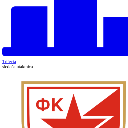
Trifecta
sledeća utakmica