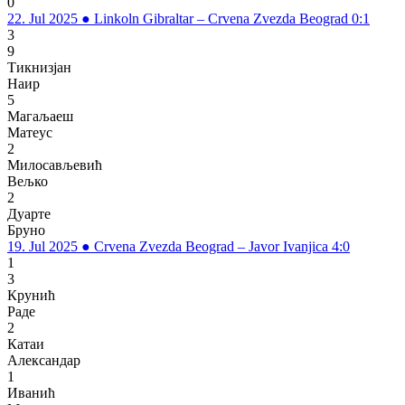
0
22. Jul 2025
●
Linkoln Gibraltar – Crvena Zvezda Beograd 0:1
3
9
Тикнизјан
Наир
5
Магаљаеш
Матеус
2
Милосављевић
Вељко
2
Дуарте
Бруно
19. Jul 2025
●
Crvena Zvezda Beograd – Javor Ivanjica 4:0
1
3
Крунић
Раде
2
Катаи
Александар
1
Иванић