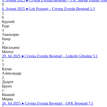
9. Avgust 2025
●
Crvena Zvezda Beograd – TSC Backa Topola Topo
0
6. Avgust 2025
●
Leh Poznanj – Crvena Zvezda Beograd 1:3
2
6
Крунић
Раде
3
Тикнизјан
Наир
3
Магаљаеш
Матеус
29. Jul 2025
●
Crvena Zvezda Beograd – Linkoln Gibraltar 5:1
1
3
Катаи
Александар
2
Дуарте
Бруно
1
Иванић
Мирко
26. Jul 2025
●
Crvena Zvezda Beograd – OFK Beograd 7:1