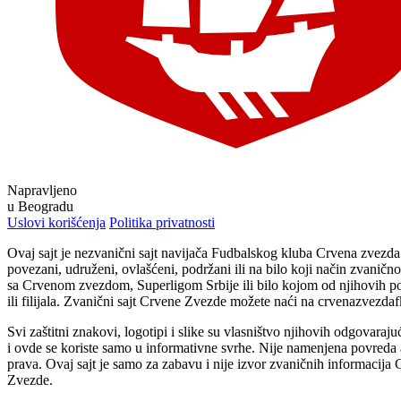
Napravljeno
u Beogradu
Uslovi korišćenja
Politika privatnosti
Ovaj sajt je nezvanični sajt navijača Fudbalskog kluba Crvena zvezd
povezani, udruženi, ovlašćeni, podržani ili na bilo koji način zvaničn
sa Crvenom zvezdom, Superligom Srbije ili bilo kojom od njihovih p
ili filijala. Zvanični sajt Crvene Zvezde možete naći na crvenazvezda
Svi zaštitni znakovi, logotipi i slike su vlasništvo njihovih odgovaraju
i ovde se koriste samo u informativne svrhe. Nije namenjena povreda 
prava. Ovaj sajt je samo za zabavu i nije izvor zvaničnih informacija
Zvezde.