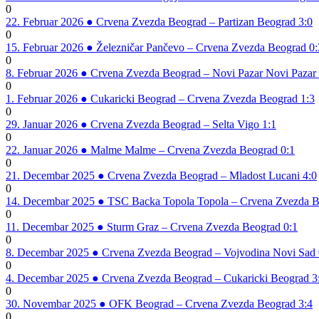
0
22. Februar 2026
●
Crvena Zvezda Beograd – Partizan Beograd 3:0
0
15. Februar 2026
●
Železničar Pančevo – Crvena Zvezda Beograd 0:
0
8. Februar 2026
●
Crvena Zvezda Beograd – Novi Pazar Novi Pazar 
0
1. Februar 2026
●
Cukaricki Beograd – Crvena Zvezda Beograd 1:3
0
29. Januar 2026
●
Crvena Zvezda Beograd – Selta Vigo 1:1
0
22. Januar 2026
●
Malme Malme – Crvena Zvezda Beograd 0:1
0
21. Decembar 2025
●
Crvena Zvezda Beograd – Mladost Lucani 4:0
0
14. Decembar 2025
●
TSC Backa Topola Topola – Crvena Zvezda B
0
11. Decembar 2025
●
Sturm Graz – Crvena Zvezda Beograd 0:1
0
8. Decembar 2025
●
Crvena Zvezda Beograd – Vojvodina Novi Sad 
0
4. Decembar 2025
●
Crvena Zvezda Beograd – Cukaricki Beograd 3
0
30. Novembar 2025
●
OFK Beograd – Crvena Zvezda Beograd 3:4
0