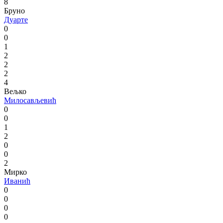
8
Бруно
Дуарте
0
0
1
2
2
2
4
Вељко
Милосављевић
0
0
1
2
0
0
2
Мирко
Иванић
0
0
0
0