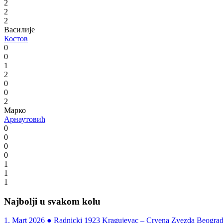
2
2
2
Василије
Костов
0
0
1
2
0
0
2
Марко
Арнаутовић
0
0
0
0
1
1
1
Najbolji u svakom kolu
1. Mart 2026
●
Radnicki 1923 Kragujevac – Crvena Zvezda Beograd