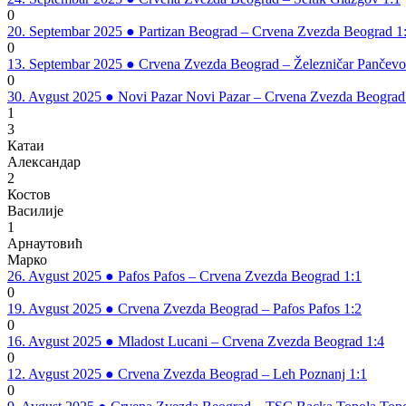
0
20. Septembar 2025
●
Partizan Beograd – Crvena Zvezda Beograd 1
0
13. Septembar 2025
●
Crvena Zvezda Beograd – Železničar Pančevo
0
30. Avgust 2025
●
Novi Pazar Novi Pazar – Crvena Zvezda Beograd
1
3
Катаи
Александар
2
Костов
Василије
1
Арнаутовић
Марко
26. Avgust 2025
●
Pafos Pafos – Crvena Zvezda Beograd 1:1
0
19. Avgust 2025
●
Crvena Zvezda Beograd – Pafos Pafos 1:2
0
16. Avgust 2025
●
Mladost Lucani – Crvena Zvezda Beograd 1:4
0
12. Avgust 2025
●
Crvena Zvezda Beograd – Leh Poznanj 1:1
0