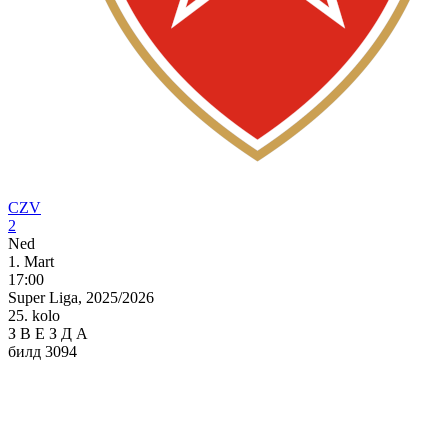
CZV
2
Ned
1. Mart
17:00
Super Liga, 2025/2026
25. kolo
З
В
Е
З
Д
А
билд 3094