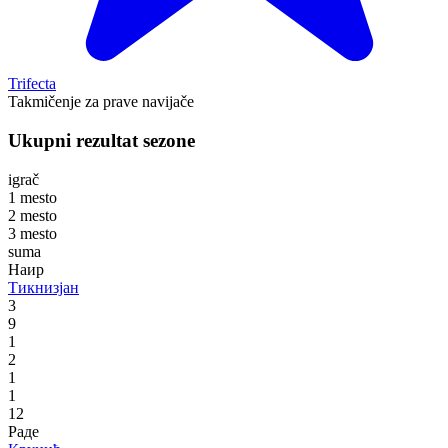
Trifecta
Takmičenje za prave navijače
Ukupni rezultat sezone
igrač
1
mesto
2
mesto
3
mesto
suma
Наир
Тикнизјан
3
9
1
2
1
1
12
Раде