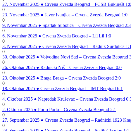
27. Novembar 2025
●
Crvena Zvezda Beograd – FCSB Bukurešt 1:
0
23. Novembar 2025
●
Javor Ivanjica – Crvena Zvezda Beograd 1:0
0
9. Novembar 2025
●
Spartak Subotica – Crvena Zvezda Beograd 2:3
0
6. Novembar 2025
●
Crvena Zvezda Beograd – Lil Lil 1:0
0
3. Novembar 2025
●
Crvena Zvezda Beograd – Radnik Surdulica 1:
0
30. Oktobar 2025
●
Vojvodina Novi Sad – Crvena Zvezda Beograd 3
0
26. Oktobar 2025
●
Radnicki Niš – Crvena Zvezda Beograd 0:0
0
23. Oktobar 2025
●
Braga Braga – Crvena Zvezda Beograd 2:0
0
18. Oktobar 2025
●
Crvena Zvezda Beograd – IMT Beograd 6:1
0
4. Oktobar 2025
●
Napredak Kruševac – Crvena Zvezda Beograd 0:
0
2. Oktobar 2025
●
Porto Porto – Crvena Zvezda Beograd 2:1
0
27. Septembar 2025
●
Crvena Zvezda Beograd – Radnicki 1923 Krag
0
24. Septembar 2025
●
Crvena Zvezda Beograd – Seltik Glazgov 1:1