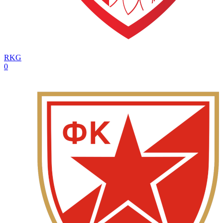
RKG
0